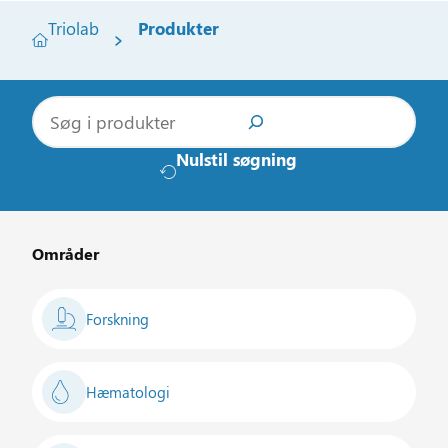
Triolab
Produkter
S
ø
g
Nulstil søgning
Områder
Forskning
Hæmatologi