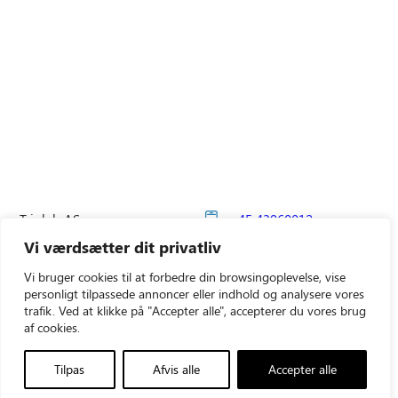
Triolab AS
+45 43960012
Vallensbækvej 35
Vi værdsætter dit privatliv
triolab@triolab.dk
2605 Brøndby
Vi bruger cookies til at forbedre din browsingoplevelse, vise
LinkedIn
personligt tilpassede annoncer eller indhold og analysere vores
CVR-nr.: 21481548
trafik. Ved at klikke på "Accepter alle", accepterer du vores brug
af cookies.
Produkter
Triolab Group
Tilpas
Afvis alle
Accepter alle
Teknisk service
Triolab Finland