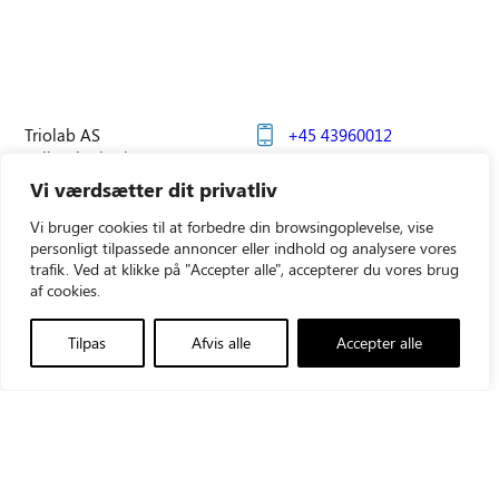
Triolab AS
+45 43960012
Vallensbækvej 35
triolab@triolab.dk
2605 Brøndby
Vi værdsætter dit privatliv
LinkedIn
Vi bruger cookies til at forbedre din browsingoplevelse, vise
CVR-nr.: 21481548
personligt tilpassede annoncer eller indhold og analysere vores
trafik. Ved at klikke på "Accepter alle", accepterer du vores brug
af cookies.
Produkter
Triolab Group
Teknisk service
Tilpas
Afvis alle
Accepter alle
Triolab Finland
Aktuelt
Triolab Norge
Om os
Triolab Sverige
Kontakt