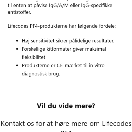
til enten at påvise IgG/A/M eller IgG-specifikke
antistoffer.
Lifecodes PF4-produkterne har følgende fordele:
Høj sensitivitet sikrer pålidelige resultater.
Forskellige kitformater giver maksimal
fleksibilitet.
Produkterne er CE-mærket til in vitro-
diagnostisk brug.
Vil du vide mere?
Find relevante sikkerhedsdatablade
Kontakt os for at høre mere om Lifecodes
her
Se
mere om PF4 på Werfens