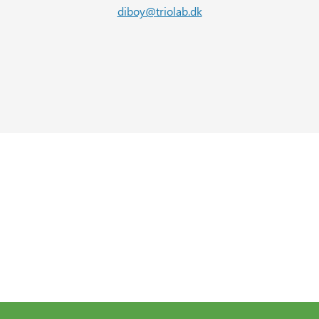
diboy@triolab.dk