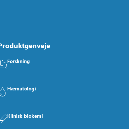
Produktgenveje
Forskning
Hæmatologi
Klinisk biokemi