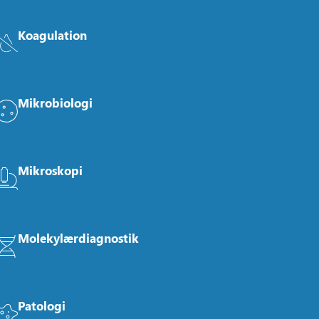
Koagulation
Mikrobiologi
Mikroskopi
Molekylærdiagnostik
Patologi