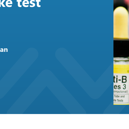
ke test
kan