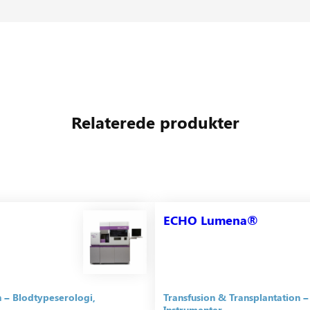
Relaterede produkter
ECHO Lumena®
n
Blodtypeserologi
Transfusion & Transplantation
Instrumenter