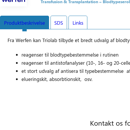
Transfusion & Transplantation
Blodtypesero
Produktbeskrivelse
SDS
Links
Fra Werfen kan Triolab tilbyde et bredt udvalg af blodtype
reagenser til blodtypebestemmelse i rutinen
reagenser til antistofanalyser (10-, 16- og 20-cell
et stort udvalg af antisera til typebestemmelse a
elueringskit, absorbtionskit, osv.
Find relevante sikkerhedsdatablade her
Læs mere på Werfens hjemmeside
Kontakt os f