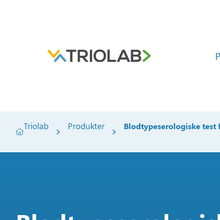
P
Triolab
Produkter
Blodtypeserologiske test 