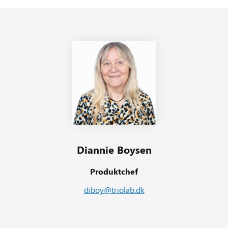
Diannie Boysen
Produktchef
diboy@triolab.dk