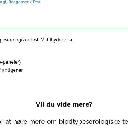
logi
Reagenser / Test
serologiske test. Vi tilbyder bl.a.:
e-paneler)
f antigener
Vil du vide mere?
or at høre mere om blodtypeserologiske te