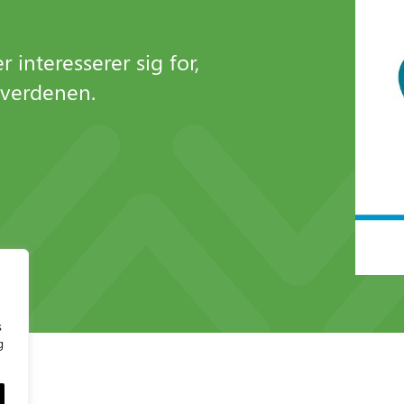
 interesserer sig for,
everdenen.
s
g