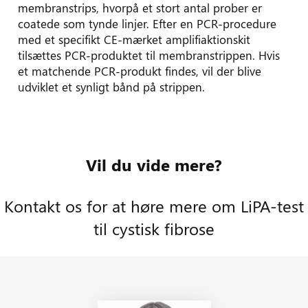
membranstrips, hvorpå et stort antal prober er
coatede som tynde linjer. Efter en PCR-procedure
med et specifikt CE-mærket amplifiaktionskit
tilsættes PCR-produktet til membranstrippen. Hvis
et matchende PCR-produkt findes, vil der blive
udviklet et synligt bånd på strippen.
Dokumenter
Links
Vil du vide mere?
Kontakt os for at høre mere om LiPA-test
til cystisk fibrose
Læs mere om LiPA-test til cystisk
Find SDS’er for test og reagenser
fibrose på Fujirebios hjemmeside
fra Fujirebio Europe