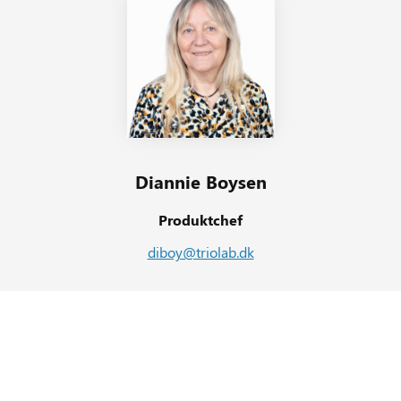
Diannie Boysen
Produktchef
diboy@triolab.dk