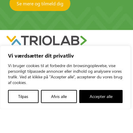
Se mere og tilmeld dig
Vi værdsætter dit privatliv
Vi bruger cookies til at forbedre din browsingoplevelse, vise
personligt tilpassede annoncer eller indhold og analysere vores
trafik. Ved at klikke på "Accepter alle", accepterer du vores brug
af cookies.
Triolab AS
+45 43960012
Tilpas
Afvis alle
Accepter alle
Vallensbækvej 35
triolab@triolab.dk
2605 Brøndby
LinkedIn
CVR-nr.: 21481548