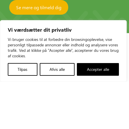
Se mere og tilmeld dig
Vi værdsætter dit privatliv
Vi bruger cookies til at forbedre din browsingoplevelse, vise
personligt tilpassede annoncer eller indhold og analysere vores
trafik. Ved at klikke på "Accepter alle", accepterer du vores brug
af cookies.
Tilpas
Afvis alle
Accepter alle
Triolab AS
+45 43960012
Vallensbækvej 35
triolab@triolab.dk
2605 Brøndby
LinkedIn
CVR-nr.: 21481548