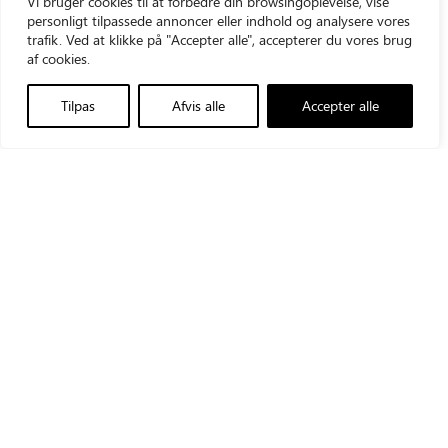
Vi bruger cookies til at forbedre din browsingoplevelse, vise
personligt tilpassede annoncer eller indhold og analysere vores
trafik. Ved at klikke på "Accepter alle", accepterer du vores brug
af cookies.
Tilpas
Afvis alle
Accepter alle
Triolab AS
+45 43960012
Vallensbækvej 35
triolab@triolab.dk
2605 Brøndby
LinkedIn
CVR-nr.: 21481548
Produkter
Triolab Group
Teknisk service
Triolab Finland
Aktuelt
Triolab Norge
Om os
Triolab Sverige
Kontakt