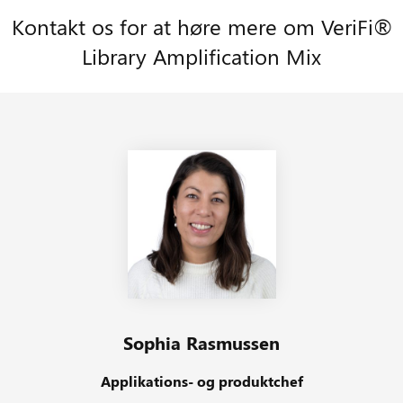
Kontakt os for at høre mere om VeriFi®
Læs mere om VeriFi® Library
Produktkatalog PCR Biosystems
Library Amplification Mix
Amplification Mix på PCR
Biosystems’ hjemmeside
Pressemeddelelse vedr. VeriFi®
Library Amplification Mix
Sophia Rasmussen
Applikations- og produktchef