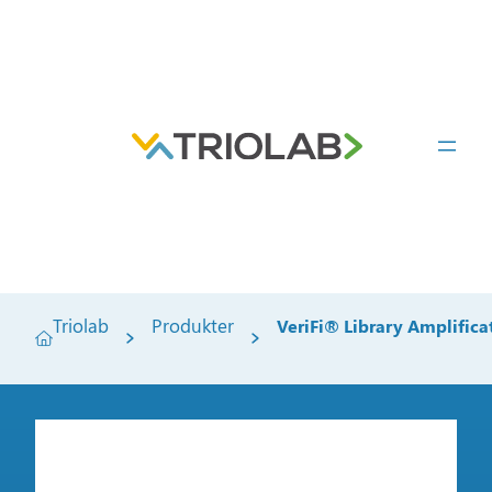
Triolab
Produkter
VeriFi® Library Amplifica