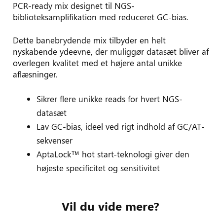
PCR-ready mix designet til NGS-
biblioteksamplifikation med reduceret GC-bias.
Dette banebrydende mix tilbyder en helt
nyskabende ydeevne, der muliggør datasæt bliver af
overlegen kvalitet med et højere antal unikke
aflæsninger.
Sikrer flere unikke reads for hvert NGS-
datasæt
Lav GC-bias, ideel ved rigt indhold af GC/AT-
sekvenser
AptaLock™ hot start-teknologi giver den
højeste specificitet og sensitivitet
Vil du vide mere?
SDS’er for dette produkt er på vej…