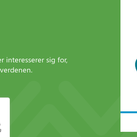
 interesserer sig for,
everdenen.
s
g