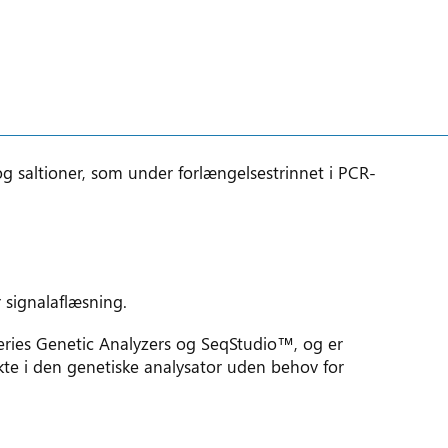
og saltioner, som under forlængelsestrinnet i PCR-
r signalaflæsning.
Series Genetic Analyzers og SeqStudio™, og er
e i den genetiske analysator uden behov for