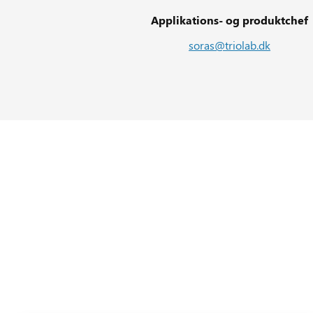
Applikations- og produktchef
soras@triolab.dk