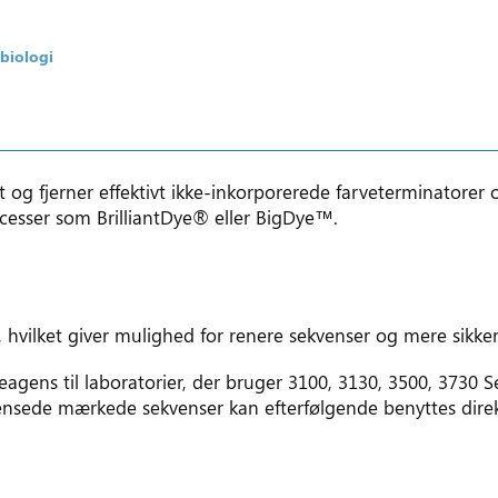
biologi
og fjerner effektivt ikke-inkorporerede farveterminatorer 
cesser som BrilliantDye® eller BigDye™.
ter, hvilket giver mulighed for renere sekvenser og mere sikke
agens til laboratorier, der bruger 3100, 3130, 3500, 3730 
ede mærkede sekvenser kan efterfølgende benyttes direkt