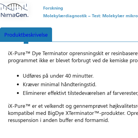
Forskning
Molekylærdiagnostik
Test: Molekylær mikro
Produktbeskrivelse
iX-Pure™ Dye Terminator oprensningskit er resinbaseret 
programmet ikke er blevet forbrugt ved de kemiske pro
Udføres på under 40 minutter.
Kræver minimal håndteringstid.
Eliminerer effektivt tilstedeværelsen af ​​farveres
iX-Pure™ er et velkendt og gennemprøvet højkvalitetsre
kompatibel med BigDye XTerminator™-produkter. Oprens
resuspension i anden buffer end formamid.