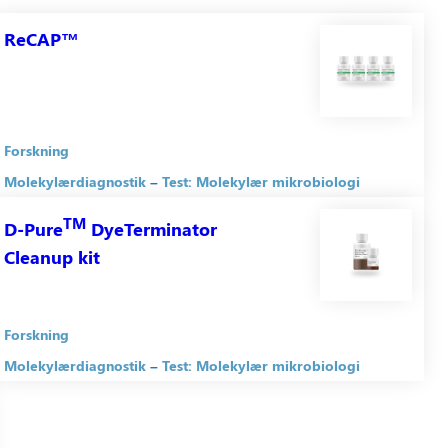
ReCAP™
Forskning
Molekylærdiagnostik
Test: Molekylær mikrobiologi
TM
D-Pure
DyeTerminator
Cleanup kit
Forskning
Molekylærdiagnostik
Test: Molekylær mikrobiologi