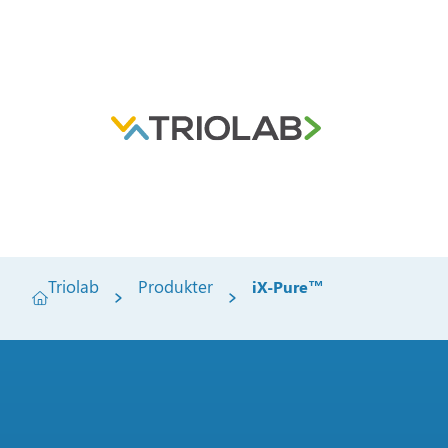
Triolab
Produkter
iX-Pure™