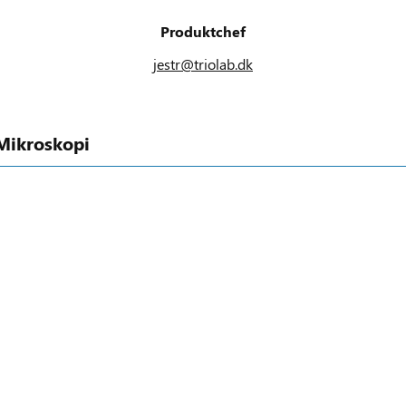
Produktchef
jestr@triolab.dk
Mikroskopi