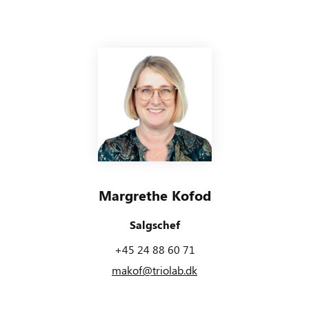
Margrethe Kofod
Salgschef
+45 24 88 60 71
makof@triolab.dk