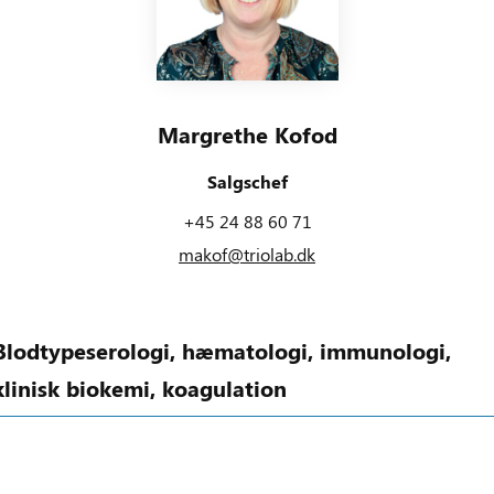
Margrethe Kofod
Salgschef
+45 24 88 60 71
makof@triolab.dk
Blodtypeserologi, hæmatologi, immunologi,
klinisk biokemi, koagulation