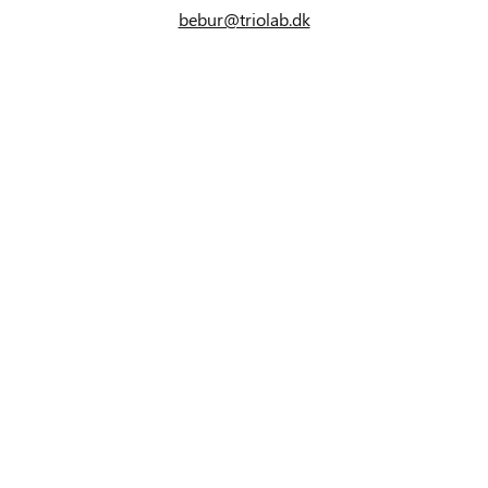
bebur@triolab.dk