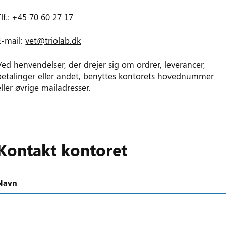
lf.:
+45 70 60 27 17
E-mail:
vet@triolab.dk
Ved henvendelser, der drejer sig om ordrer, leverancer,
betalinger eller andet, benyttes kontorets hovednummer
eller øvrige mailadresser.
Kontakt kontoret
Navn