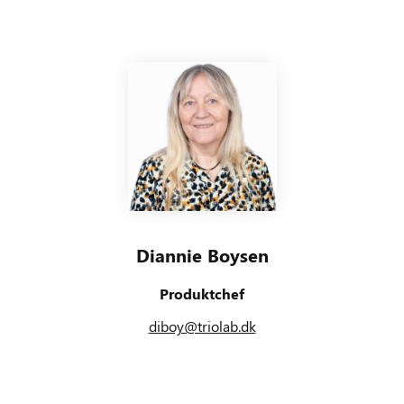
Diannie Boysen
Produktchef
diboy@triolab.dk