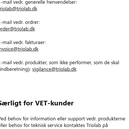
E-mail vedr. generelle henvendelser:
triolab@triolab.dk
E-mail vedr. ordrer:
order@triolab.dk
E-mail vedr. fakturaer:
invoice@triolab.dk
E-mail vedr. produkter, som ikke performer, som de skal
(indberetning):
vigilance@triolab.dk
Særligt for VET-kunder
Ved behov for information eller support vedr. produkterne
eller behov for teknisk service kontaktes Triolab på