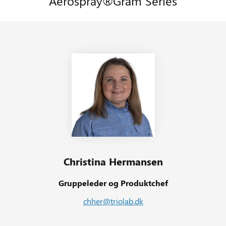
Aerospray®Gram Series
Christina Hermansen
Gruppeleder og Produktchef
chher@triolab.dk