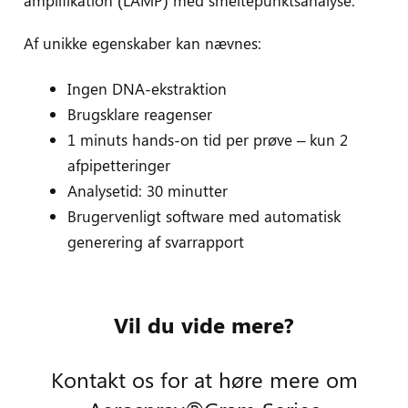
Af unikke egenskaber kan nævnes:
Ingen DNA-ekstraktion
Brugsklare reagenser
1 minuts hands-on tid per prøve – kun 2
afpipetteringer
Analysetid: 30 minutter
Brugervenligt software med automatisk
generering af svarrapport
Dokumenter
Links
Vil du vide mere?
Kontakt os for at høre mere om
Læs mere på LaCARs hjemmeside