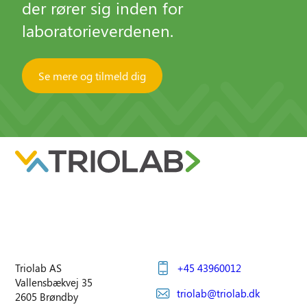
der rører sig inden for
laboratorieverdenen.
Se mere og tilmeld dig
Triolab AS
+45 43960012
Vallensbækvej 35
triolab@triolab.dk
2605 Brøndby