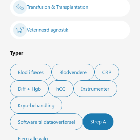
Transfusion & Transplantation
Veterinærdiagnostik
Typer
Blod i fæces
Blodvendere
CRP
Diff + Hgb
hCG
Instrumenter
Kryo-behandling
Strep A
Software til dataoverførsel
Fjern alle valg