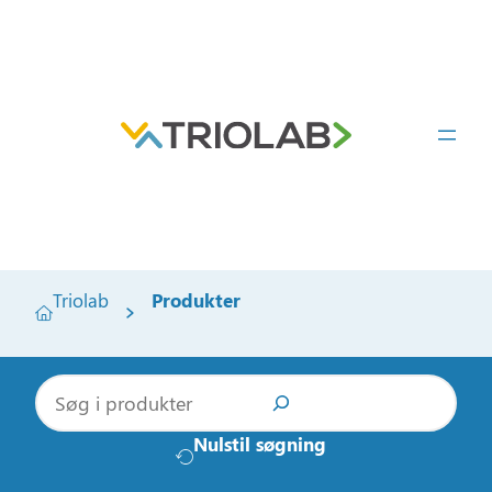
Triolab
Produkter
S
ø
g
Nulstil søgning