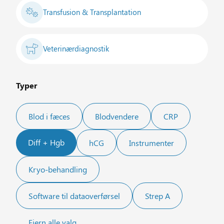
Transfusion & Transplantation
Veterinærdiagnostik
Typer
Blod i fæces
Blodvendere
CRP
Diff + Hgb
hCG
Instrumenter
Kryo-behandling
Software til dataoverførsel
Strep A
Fjern alle valg