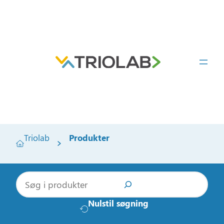
Triolab
Produkter
S
ø
g
Nulstil søgning