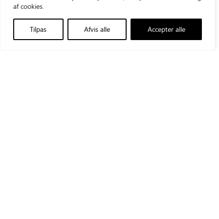
af cookies.
Triolab AS
+45 43960012
Tilpas
Afvis alle
Accepter alle
Vallensbækvej 35
triolab@triolab.dk
2605 Brøndby
LinkedIn
CVR-nr.: 21481548
Produkter
Triolab Group
Teknisk service
Triolab Finland
Aktuelt
Triolab Norge
Om os
Triolab Sverige
Kontakt
Veterinær webshop
AddLife