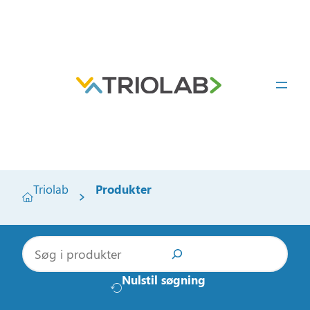
Triolab
Produkter
S
ø
g
Nulstil søgning