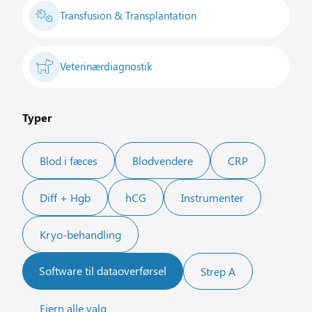
Transfusion & Transplantation
Veterinærdiagnostik
Typer
Blod i fæces
Blodvendere
CRP
Diff + Hgb
hCG
Instrumenter
Kryo-behandling
Software til dataoverførsel
Strep A
Fjern alle valg