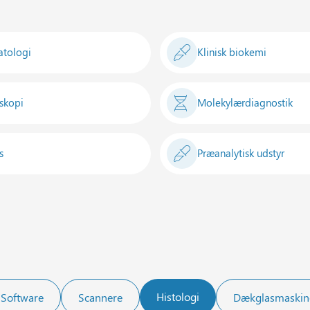
tologi
Klinisk biokemi
skopi
Molekylærdiagnostik
s
Præanalytisk udstyr
Histologi
Software
Scannere
Dækglasmaskin