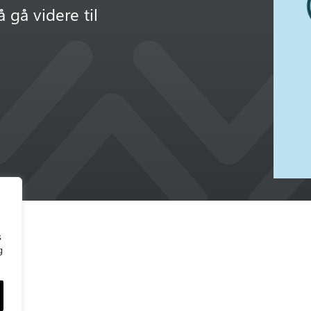
 gå videre til
s
g