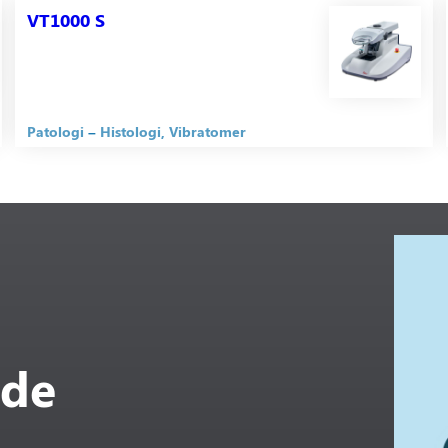
VT1000 S
Patologi
Histologi
Vibratomer
ade