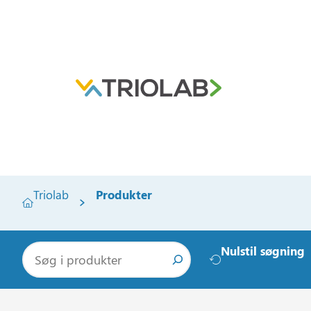
Triolab
Produkter
S
Nulstil søgning
ø
g