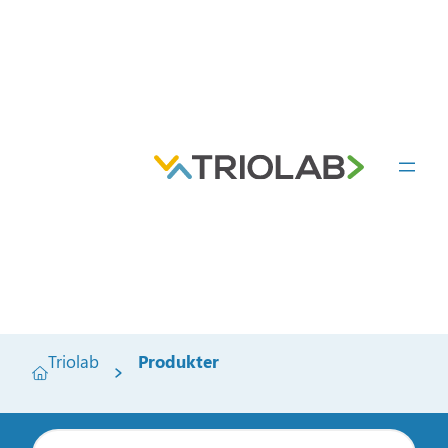
Triolab
Produkter
S