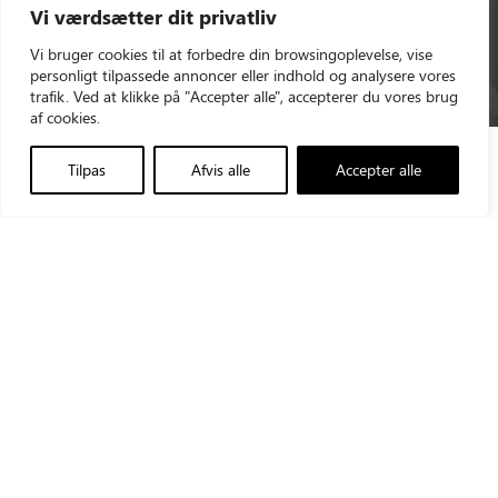
Vi værdsætter dit privatliv
Vi bruger cookies til at forbedre din browsingoplevelse, vise
Se sikkerhedsdatablade
personligt tilpassede annoncer eller indhold og analysere vores
trafik. Ved at klikke på "Accepter alle", accepterer du vores brug
af cookies.
Tilpas
Afvis alle
Accepter alle
Triolab AS
+45 43960012
Vallensbækvej 35
triolab@triolab.dk
2605 Brøndby