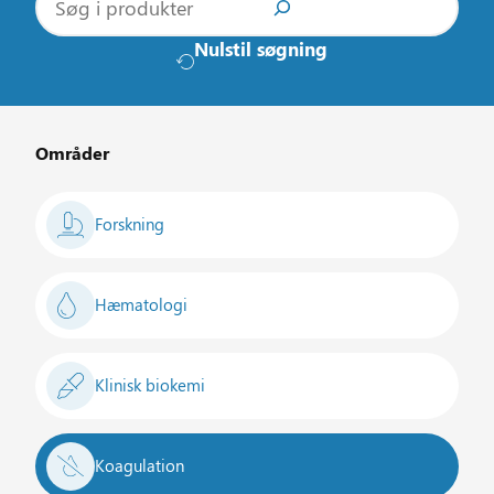
ø
g
Nulstil søgning
Områder
Forskning
Hæmatologi
Klinisk biokemi
Koagulation