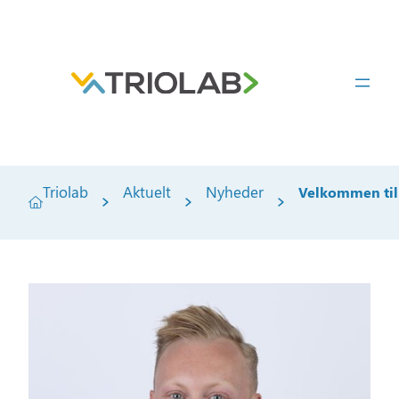
Spring
til
indhold
Triolab
Aktuelt
Nyheder
Velkommen til