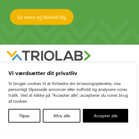
Se mere og tilmeld dig
Vi værdsætter dit privatliv
Vi bruger cookies til at forbedre din browsingoplevelse, vise
personligt tilpassede annoncer eller indhold og analysere vores
trafik. Ved at klikke på "Accepter alle", accepterer du vores brug
Triolab AS
+45 43960012
af cookies.
Vallensbækvej 35
triolab@triolab.dk
2605 Brøndby
Tilpas
Afvis alle
Accepter alle
LinkedIn
CVR-nr.: 21481548