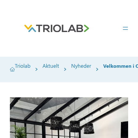
Spring
til
indhold
Triolab
Aktuelt
Nyheder
Velkommen i O