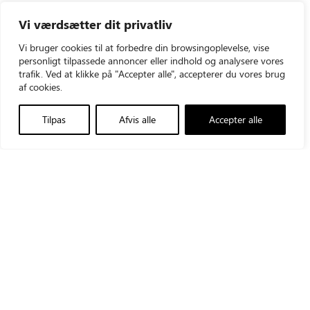
Vi værdsætter dit privatliv
Vi bruger cookies til at forbedre din browsingoplevelse, vise
personligt tilpassede annoncer eller indhold og analysere vores
trafik. Ved at klikke på "Accepter alle", accepterer du vores brug
af cookies.
Triolab AS
+45 43960012
Tilpas
Afvis alle
Accepter alle
Vallensbækvej 35
triolab@triolab.dk
2605 Brøndby
LinkedIn
CVR-nr.: 21481548
Produkter
Triolab Group
Teknisk service
Triolab Finland
Aktuelt
Triolab Norge
Om os