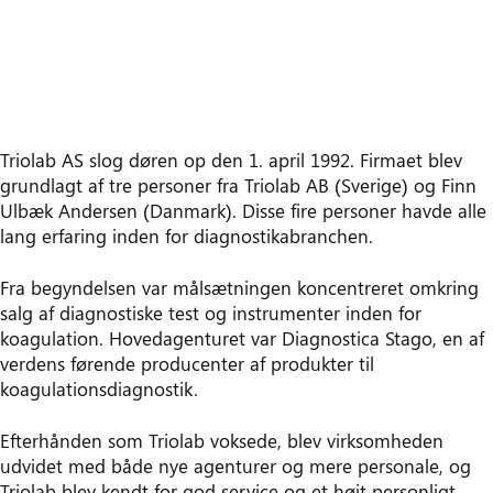
Triolab AS slog døren op den 1. april 1992. Firmaet blev
grundlagt af tre personer fra Triolab AB (Sverige) og Finn
Ulbæk Andersen (Danmark). Disse fire personer havde alle
lang erfaring inden for diagnostikabranchen.
Fra begyndelsen var målsætningen koncentreret omkring
salg af diagnostiske test og instrumenter inden for
koagulation. Hovedagenturet var Diagnostica Stago, en af
verdens førende producenter af produkter til
koagulationsdiagnostik.
Efterhånden som Triolab voksede, blev virksomheden
udvidet med både nye agenturer og mere personale, og
Triolab blev kendt for god service og et højt personligt