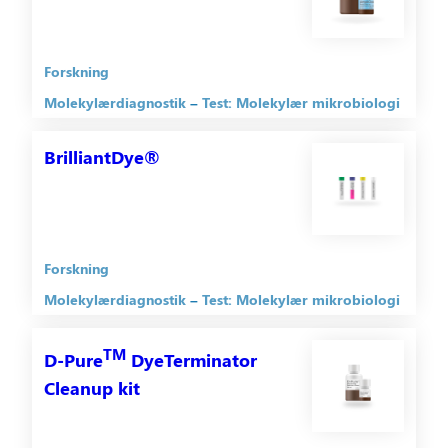
Forskning
Molekylærdiagnostik
Test: Molekylær mikrobiologi
BrilliantDye®
Forskning
Molekylærdiagnostik
Test: Molekylær mikrobiologi
TM
D-Pure
DyeTerminator
Cleanup kit